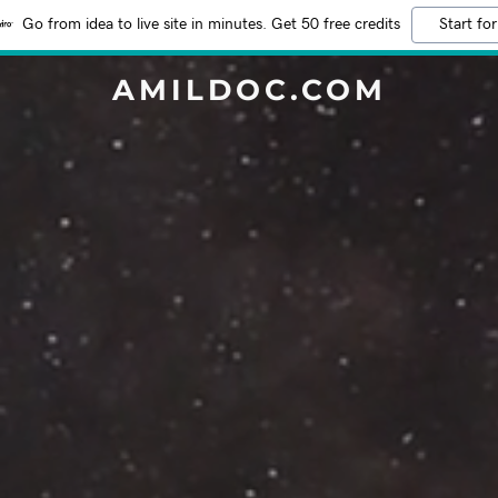
Go from idea to live site in minutes. Get 50 free credits
Start for
AMILDOC.COM