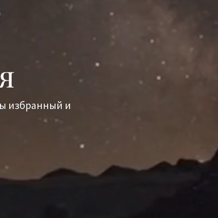
я
вы избранный и
.